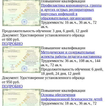
Повышение квалификации
Профилактика коронавируса, гриппа
и других острых респираторных
вирусных инфекций в
образовательных организациях
Трудоемкость: 16 ак.ч., 36 ак.ч., 72
ак.ч.
Продолжительность обучения: 3 дня, 6 дней, 12 дней
Документ: Удостоверение установленного образца
от 600 руб.
ПОДРОБНО
Повышение квалификации
Методические и содержательные
аспекты работы педагога-наставника
Трудоемкость: 36 ак.ч., 108 ак.ч., 144
ак.ч., 72 ак.ч.
Продолжительность обучения: 6 дней,
18 дней, 24 дня, 12 дней
Документ: Удостоверение установленного образца
от 950 руб.
ПОДРОБНО
Повышение квалификации
Основы обеспечения
информационной безопасности детей
Трудоемкость: 18 ак.ч., 36 ак.ч., 72