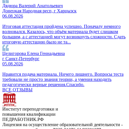
Дядюра Валерий Анатольевич
Донецкая Народная респ, г Харцызск
06.08.2026
Итоговая аттестация пройдена успешно. Поначалу немного
волновался. Казалось, что объём материала будет слишком
большим, а с аттестацией могут возникнуть сложности. Сдать
итоговую аттестацию было не та...
Целигорова Елена Геннадьевна
г Санкт-Петербург
05.08.2026
Нравится подача материала. Ничего лишнего. Вопросы теста
требовали не просто знания теории, а умения находить
педагогически верные решения.Спасибо.
ВСЕ ОТЗЫВЫ
Институт переподготовки и
повышения квалификации
ПЕДРАБОТНИК.РФ
Лицензия на осуществление образовательной деятельности -